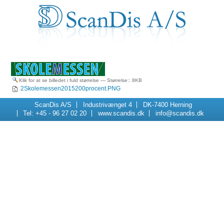
Klik for at se billedet i fuld størrelse
—
Størrelse:
: 8KB
2Skolemessen2015200procent.PNG
Navigation
ScanDis A/S
Industrivænget 4
DK-7400 Herning
Tel: +45 - 96 27 02 20
www.scandis.dk
info@scandis.dk