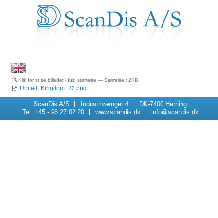
Klik for at se billedet i fuld størrelse
—
Størrelse:
: 2KB
United_Kingdom_32.png
Navigation
ScanDis A/S
Industrivænget 4
DK-7400 Herning
Tel: +45 - 96 27 02 20
www.scandis.dk
info@scandis.dk