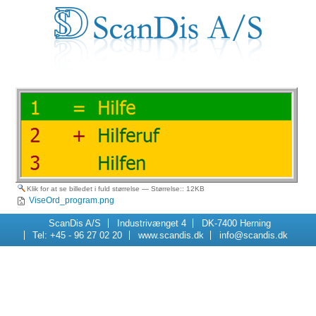
Klik for at se billedet i fuld størrelse
—
Størrelse:
: 12KB
ViseOrd_program.png
Navigation
ScanDis A/S
Industrivænget 4
DK-7400 Herning
Tel: +45 - 96 27 02 20
www.scandis.dk
info@scandis.dk