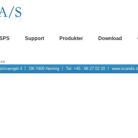
SPS
Support
Produkter
Download
 1KB
strivænget 4
DK-7400 Herning
Tel: +45 - 96 27 02 20
www.scandis.