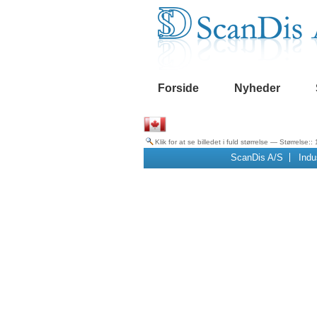
Videre
Navigation
til
indhold
|
Videre
til
menunavigation
Forside
Nyheder
Klik for at se billedet i fuld størrelse
—
Størrelse:
:
ScanDis A/S
Indu