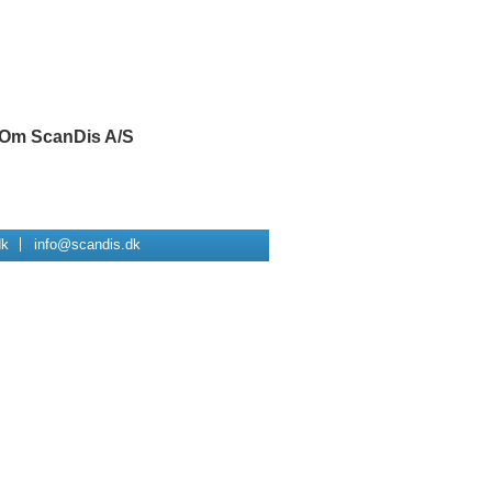
Om ScanDis A/S
dk
info@scandis.dk