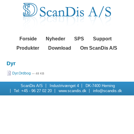
Videre
Navigation
til
indhold
|
Videre
til
menunavigation
Forside
Nyheder
SPS
Support
Produkter
Download
Om ScanDis A/S
Dyr
Dyr.Ordbog
— 48 KB
ScanDis A/S
Industrivænget 4
DK-7400 Herning
Tel: +45 - 96 27 02 20
www.scandis.dk
info@scandis.dk