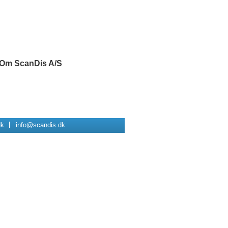
Om ScanDis A/S
dk
info@scandis.dk