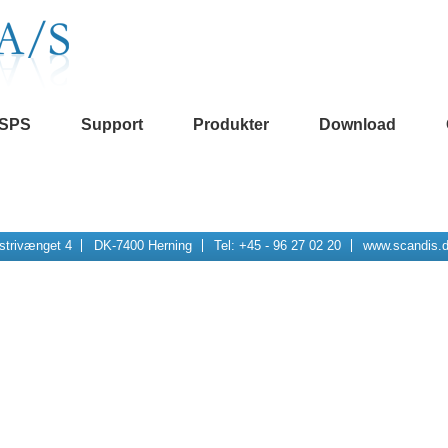
SPS
Support
Produkter
Download
strivænget 4
DK-7400 Herning
Tel: +45 - 96 27 02 20
www.scandis.