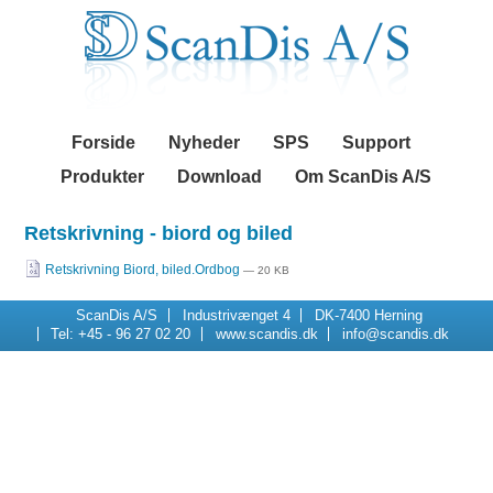
Videre
Navigation
til
indhold
|
Videre
til
menunavigation
Forside
Nyheder
SPS
Support
Produkter
Download
Om ScanDis A/S
Retskrivning - biord og biled
Retskrivning Biord, biled.Ordbog
— 20 KB
ScanDis A/S
Industrivænget 4
DK-7400 Herning
Tel: +45 - 96 27 02 20
www.scandis.dk
info@scandis.dk