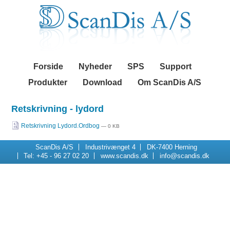
Videre
Navigation
til
indhold
|
Videre
til
menunavigation
Forside
Nyheder
SPS
Support
Produkter
Download
Om ScanDis A/S
Retskrivning - lydord
Retskrivning Lydord.Ordbog
— 0 KB
ScanDis A/S
Industrivænget 4
DK-7400 Herning
Tel: +45 - 96 27 02 20
www.scandis.dk
info@scandis.dk