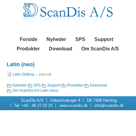
Videre
Navigation
til
indhold
|
Videre
til
menunavigation
Forside
Nyheder
SPS
Support
Produkter
Download
Om ScanDis A/S
Latin (neo)
Latin.Ordbog
— 2062 KB
Nyheder
SPS
Support
Produkter
Download
Navigation
Om ScanDis A/S
Latin (neo)
ScanDis A/S
Industrivænget 4
DK-7400 Herning
Tel: +45 - 96 27 02 20
www.scandis.dk
info@scandis.dk