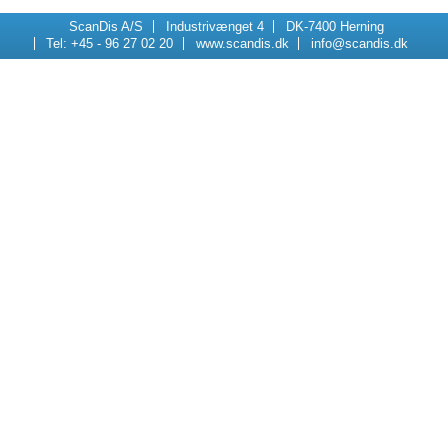
ScanDis A/S
Industrivænget 4
DK-7400 Herning
Tel: +45 - 96 27 02 20
www.scandis.dk
info@scandis.dk