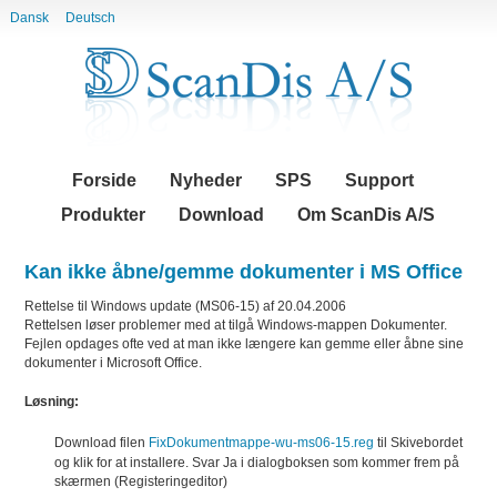
Dansk
Deutsch
Videre
Navigation
til
indhold
|
Videre
til
menunavigation
Forside
Nyheder
SPS
Support
Produkter
Download
Om ScanDis A/S
Kan ikke åbne/gemme dokumenter i MS Office
Rettelse til Windows update (MS06-15) af 20.04.2006
Rettelsen løser problemer med at tilgå Windows-mappen Dokumenter.
Fejlen opdages ofte ved at man ikke længere kan gemme eller åbne sine
dokumenter i Microsoft Office.
Løsning:
Download filen
FixDokumentmappe-wu-ms06-15.reg
til Skivebordet
og klik for at installere.
Svar Ja i dialogboksen som kommer frem på
skærmen (Registeringeditor)