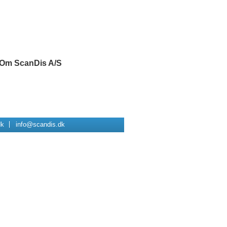
Om ScanDis A/S
dk
info@scandis.dk