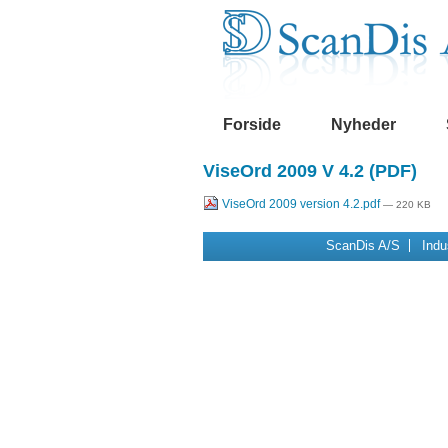
Videre
Navigation
til
indhold
|
Videre
til
menunavigation
Forside
Nyheder
ViseOrd 2009 V 4.2 (PDF)
ViseOrd 2009 version 4.2.pdf
— 220 KB
ScanDis A/S
Indu