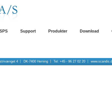
SPS
Support
Produkter
Download
strivænget 4
DK-7400 Herning
Tel: +45 - 96 27 02 20
www.scandis.