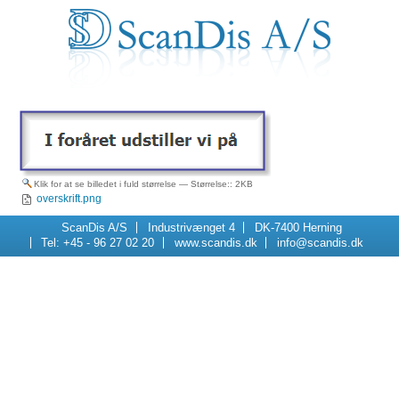
Klik for at se billedet i fuld størrelse
—
Størrelse:
: 2KB
overskrift.png
Navigation
ScanDis A/S
Industrivænget 4
DK-7400 Herning
Tel: +45 - 96 27 02 20
www.scandis.dk
info@scandis.dk