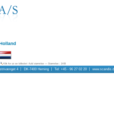
Holland
Klik for at se billedet i fuld størrelse
—
Størrelse:
: 1KB
strivænget 4
DK-7400 Herning
Tel: +45 - 96 27 02 20
www.scandis.