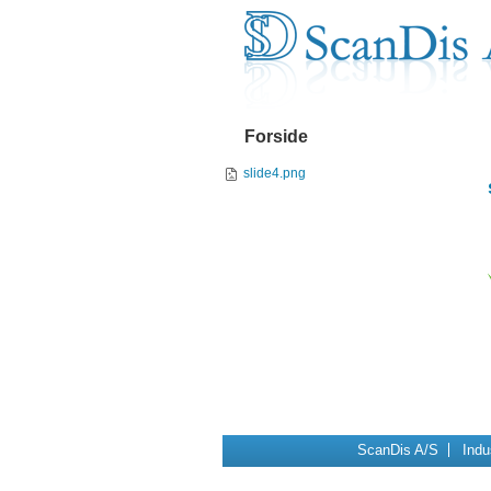
Videre
Navigation
til
indhold
|
Videre
til
menunavigation
Forside
slide4.png
Navigation
ScanDis A/S
Indu