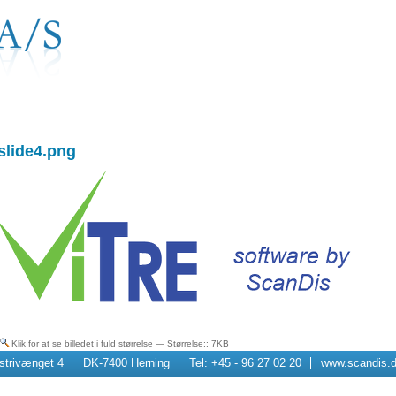
slide4.png
Klik for at se billedet i fuld størrelse
—
Størrelse:
: 7KB
strivænget 4
DK-7400 Herning
Tel: +45 - 96 27 02 20
www.scandis.